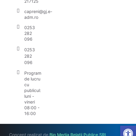
217125
capreni@gj.e-
adm.ro
0253
282
096
0253
282
096
Program
de lucru
cu
publicul:
luni -
vineri
08:00 -
16:00
Open
Concept realizat de
Big Media Relații Publice SRL