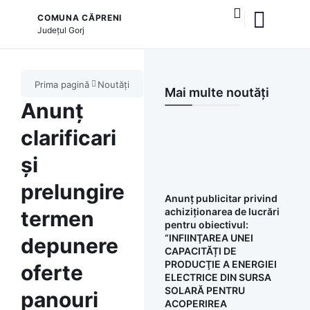
COMUNA CĂPRENI
Județul
Gorj
și serviciile publice
Prima pagină
Noutăți
Mai multe noutăți
Anunț
clarificari
și
prelungire
Anunț publicitar privind
achiziționarea de lucrări
termen
pentru obiectivul:
“INFIINŢAREA UNEI
depunere
CAPACITĂȚI DE
PRODUCŢIE A ENERGIEI
oferte
ELECTRICE DIN SURSA
SOLARĂ PENTRU
panouri
ACOPERIREA