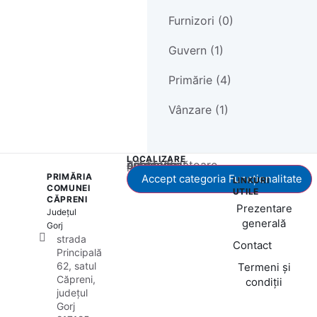
Furnizori (0)
Guvern (1)
Primărie (4)
Vânzare (1)
LOCALIZARE
Acest conținut este blocat până când acceptați categoria corespunzătoare de cookie-uri.
PRIMĂRIA
Accept categoria Funcționalitate
LINKURI
COMUNEI
UTILE
CĂPRENI
Prezentare
Județul
generală
Gorj
strada
Contact
Principală
62, satul
Termeni și
Căpreni,
condiții
județul
Gorj