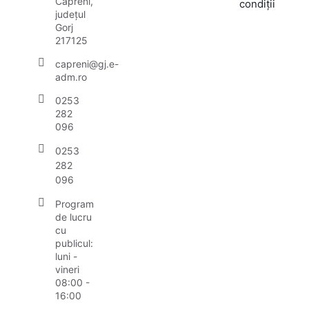
Căpreni,
condiții
județul
Gorj
217125
capreni@gj.e-
adm.ro
0253
282
096
0253
282
096
Program
de lucru
cu
publicul:
luni -
vineri
08:00 -
16:00