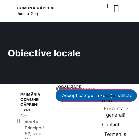
COMUNA CĂPRENI
Județul
Gorj
și serviciile publice
Obiective locale
LOCALIZARE
Acest conținut este blocat până când acceptați categoria corespunzătoare de cookie-uri.
PRIMĂRIA
Accept categoria Funcționalitate
LINKURI
COMUNEI
UTILE
CĂPRENI
Prezentare
Județul
generală
Gorj
strada
Contact
Principală
62, satul
Termeni și