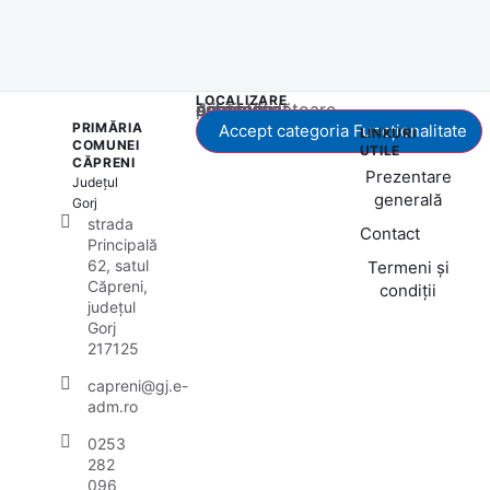
LOCALIZARE
Acest conținut este blocat până când acceptați categoria corespunzătoare de cookie-uri.
PRIMĂRIA
Accept categoria Funcționalitate
LINKURI
COMUNEI
UTILE
CĂPRENI
Prezentare
Județul
generală
Gorj
strada
Contact
Principală
62, satul
Termeni și
Căpreni,
condiții
județul
Gorj
217125
capreni@gj.e-
adm.ro
0253
282
096