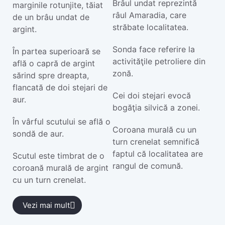
Brâul undat reprezintă
marginile rotunjite, tăiat
râul Amaradia, care
de un brâu undat de
străbate localitatea.
argint.
Sonda face referire la
În partea superioară se
activităţile petroliere din
află o capră de argint
zonă.
sărind spre dreapta,
flancată de doi stejari de
Cei doi stejari evocă
aur.
bogăţia silvică a zonei.
În vârful scutului se află o
Coroana murală cu un
sondă de aur.
turn crenelat semnifică
faptul că localitatea are
Scutul este timbrat de o
rangul de comună.
coroană murală de argint
cu un turn crenelat.
Vezi mai mult