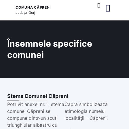
COMUNA CĂPRENI
Județul
Gorj
și serviciile publice
Însemnele specifice
comunei
Stema Comunei Căpreni
Potrivit anexei nr. 1, stema
Capra simbolizează
comunei Căpreni se
etimologia numelui
compune dintr-un scut
localităţii – Căpreni.
triunghiular albastru cu