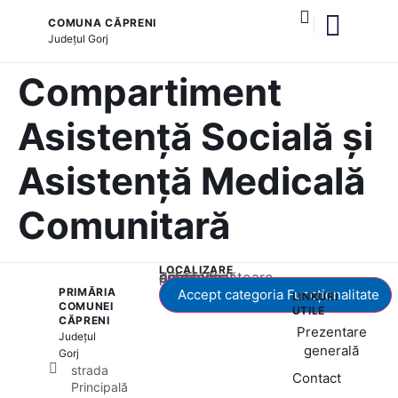
COMUNA CĂPRENI
Județul
Gorj
și serviciile publice
Compartiment
Asistență Socială și
Asistență Medicală
Comunitară
LOCALIZARE
Acest conținut este blocat până când acceptați categoria corespunzătoare de cookie-uri.
PRIMĂRIA
Accept categoria Funcționalitate
LINKURI
COMUNEI
UTILE
CĂPRENI
Prezentare
Județul
generală
Gorj
strada
Contact
Principală