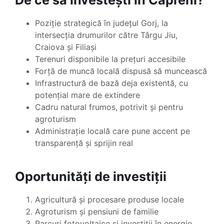
De ce să investești în Căpreni?
Poziție strategică în județul Gorj, la
intersecția drumurilor către Târgu Jiu,
Craiova și Filiași
Terenuri disponibile la prețuri accesibile
Forță de muncă locală dispusă să muncească
Infrastructură de bază deja existentă, cu
potențial mare de extindere
Cadru natural frumos, potrivit și pentru
agroturism
Administrație locală care pune accent pe
transparență și sprijin real
Oportunități de investiții
Agricultură și procesare produse locale
Agroturism și pensiuni de familie
Parcuri fotovoltaice și investiții în energie