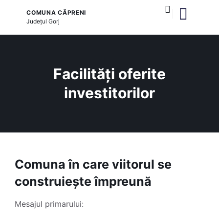
COMUNA CĂPRENI
Județul
Gorj
și serviciile publice
Facilități oferite
investitorilor
Comuna în care viitorul se
construiește împreună
Mesajul primarului: