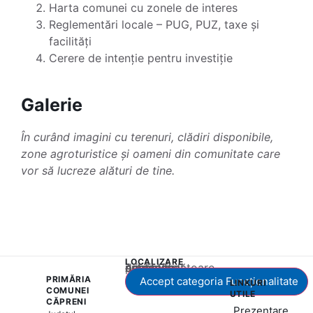
Harta comunei cu zonele de interes
Reglementări locale – PUG, PUZ, taxe și
facilități
Cerere de intenție pentru investiție
Galerie
În curând imagini cu terenuri, clădiri disponibile,
zone agroturistice și oameni din comunitate care
vor să lucreze alături de tine.
LOCALIZARE
Acest conținut este blocat până când acceptați categoria corespunzătoare de cookie-uri.
PRIMĂRIA
Accept categoria Funcționalitate
LINKURI
COMUNEI
UTILE
CĂPRENI
Prezentare