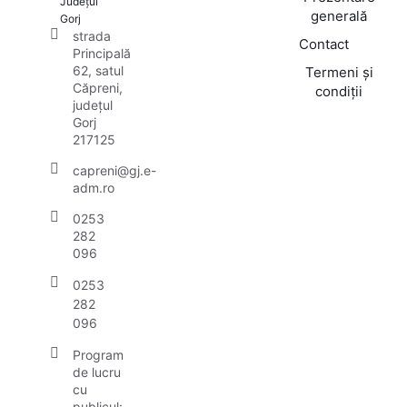
Județul
generală
Gorj
strada
Contact
Principală
62, satul
Termeni și
Căpreni,
condiții
județul
Gorj
217125
capreni@gj.e-
adm.ro
0253
282
096
0253
282
096
Program
de lucru
cu
publicul: