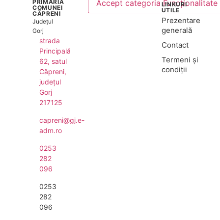
PRIMĂRIA
Accept categoria Funcționalitate
LINKURI
COMUNEI
UTILE
CĂPRENI
Prezentare
Județul
generală
Gorj
strada
Contact
Principală
Termeni și
62, satul
condiții
Căpreni,
județul
Gorj
217125
capreni@gj.e-
adm.ro
0253
282
096
0253
282
096