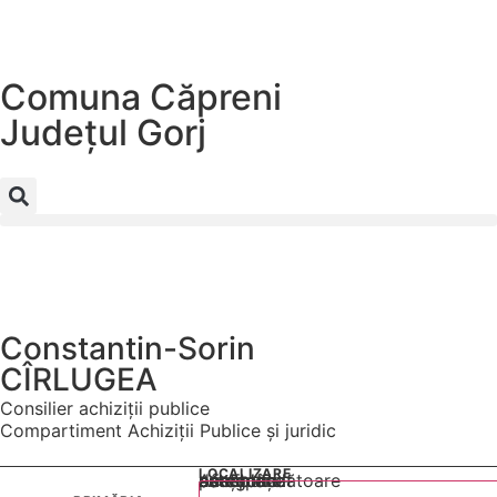
Comuna Căpreni
Județul
Gorj
Constantin-Sorin
CÎRLUGEA
Consilier achiziții publice
Compartiment Achiziții Publice și juridic
LOCALIZARE
Acest conținut este blocat până când acceptați categoria corespunzătoare de cookie-uri.